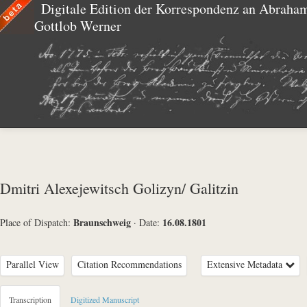
Digitale Edition der Korrespondenz an Abraha
Gottlob Werner
Dmitri Alexejewitsch Golizyn/ Galitzin
Braunschweig
16.08.1801
Place of Dispatch:
·
Date:
Parallel View
Citation Recommendations
Extensive Metadata
Metadata Concerning Header
Transcription
Digitized Manuscript