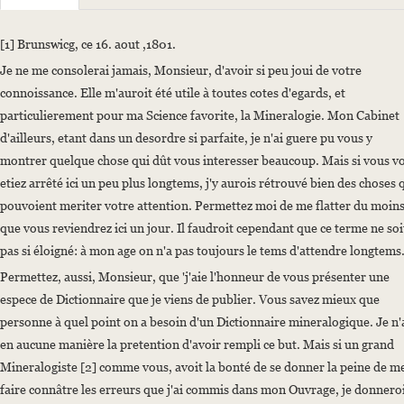
Sender: Galitzin, Dmitri Alexejewitsch Golizyn/
Recipient: Werner, Abraham Gottlob
[1] Brunswicg, ce 16. aout ,1801.
Place of Dispatch: Braunschweig
Je ne me consolerai jamais, Monsieur, d'avoir si peu joui de votre
Date: 16.08.1801
connoissance. Elle m'auroit été utile à toutes cotes d'egards, et
Manuscript
particulierement pour ma Science favorite, la Mineralogie. Mon Cabinet
Provider: Universitätsbibliothek "Georg Agricola" der Technischen Uni
d'ailleurs, etant dans un desordre si parfaite, je n'ai guere pu vous y
Classification Number: Nachlass Abraham Gottlob Werner, Band III (C
montrer quelque chose qui dût vous interesser beaucoup. Mais si vous v
Incipit: „[1] Brunswicg, ce 16. aout ,1801.
etiez arrêté ici un peu plus longtems, j'y aurois rétrouvé bien des choses 
Je ne me consolerai jamais, Monsieur, d'avoir si peu joui de votre connoi
pouvoient meriter votre attention. Permettez moi de me flatter du moins
que vous reviendrez ici un jour. Il faudroit cependant que ce terme ne soi
Language
pas si éloigné: à mon age on n'a pas toujours le tems d'attendre longtems
French
Permettez, aussi, Monsieur, que 'j'aie l'honneur de vous présenter une
espece de Dictionnaire que je viens de publier. Vous savez mieux que
personne à quel point on a besoin d'un Dictionnaire mineralogique. Je n'
en aucune manière la pretention d'avoir rempli ce but. Mais si un grand
Mineralogiste [2] comme vous, avoit la bonté de se donner la peine de m
faire connâtre les erreurs que j'ai commis dans mon Ouvrage, je donnero