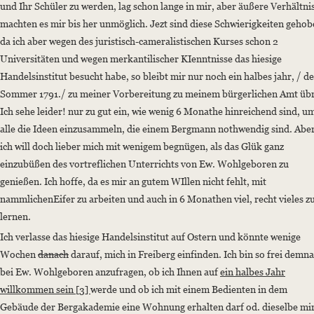
und Ihr Schüler zu werden, lag schon lange in mir, aber äußere Verhältni
machten es mir bis her unmöglich. Jezt sind diese Schwierigkeiten gehob
da ich aber wegen des juristisch-cameralistischen Kurses schon 2
Universitäten und wegen merkantilischer KIenntnisse das hiesige
Handelsinstitut besucht habe, so bleibt mir nur noch ein halbes jahr, / de
Sommer 1791./ zu meiner Vorbereitung zu meinem bürgerlichen Amt übr
Ich sehe leider! nur zu gut ein, wie wenig 6 Monathe hinreichend sind, u
alle die Ideen einzusammeln, die einem Bergmann nothwendig sind. Abe
ich will doch lieber mich mit wenigem begnügen, als das Glük ganz
einzubüßen des vortreflichen Unterrichts von Ew. Wohlgeboren zu
genießen. Ich hoffe, da es mir an gutem WIllen nicht fehlt, mit
nammlichenEifer zu arbeiten und auch in 6 Monathen viel, recht vieles z
lernen.
Ich verlasse das hiesige Handelsinstitut auf Ostern und könnte wenige
Wochen
danach
darauf, mich in Freiberg einfinden. Ich bin so frei demn
bei Ew. Wohlgeboren anzufragen, ob ich Ihnen auf
ein halbes Jahr
willkommen sein [3]
werde und ob ich mit einem Bedienten in dem
Gebäude der Bergakademie eine Wohnung erhalten darf od. dieselbe mir