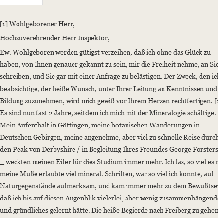
Sender: Humboldt, Alexander von
Recipient: Werner, Abraham Gottlob
[1] Wohlgeborener Herr,
Place of Dispatch: Hamburg
Hochzuverehrender Herr Inspektor,
Date: 13.12.1790
Ew. Wohlgeboren werden gütigst verzeihen, daß ich ohne das Glück zu
Manuscript
haben, von Ihnen genauer gekannt zu sein, mir die Freiheit nehme, an Si
Provider: Universitätsbibliothek "Georg Agricola" der Technischen Uni
schreiben, und Sie gar mit einer Anfrage zu belästigen. Der Zweck, den ic
Classification Number: Nachlass Abraham Gottlob Werner, Band II (B)
beabsichtige, der heiße Wunsch, unter Ihrer Leitung an Kenntnissen und
Incipit: „[1] Wohlgeborener Herr,
Bildung zuzunehmen, wird mich gewiß vor Ihrem Herzen rechtfertigen. [
Hochzuverehrender Herr Inspektor,
Es sind nun fast 2 Jahre, seitdem ich mich mit der Mineralogie schäftige.
Ew. Wohlgeboren werden gütigst verzeihen, daß ich ohne das Glück zu 
Mein Aufenthalt in Göttingen, meine botanischen Wanderungen in
Deutschen Gebirgen, meine angenehme, aber viel zu schnelle Reise durc
Language
den Peak von Derbyshire / in Begleitung Ihres Freundes George Forsters
German
_ weckten meinen Eifer für dies Studium immer mehr. Ich las, so viel es 
meine Muße erlaubte
viel
mineral. Schriften, war so viel ich konnte, auf
Naturgegenstände aufmerksam, und kam immer mehr zu dem Bewußtsei
daß ich bis auf diesen Augenblik vielerlei, aber wenig zusammenhängend
und gründliches gelernt hätte. Die heiße Begierde nach Freiberg zu gehen