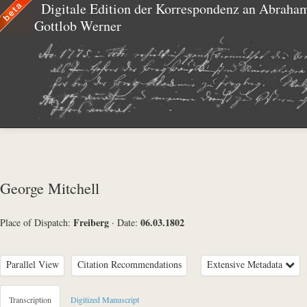
Digitale Edition der Korrespondenz an Abraha
Gottlob Werner
George Mitchell
Freiberg
06.03.1802
Place of Dispatch:
·
Date:
Parallel View
Citation Recommendations
Extensive Metadata
Metadata Concerning Header
Transcription
Digitized Manuscript