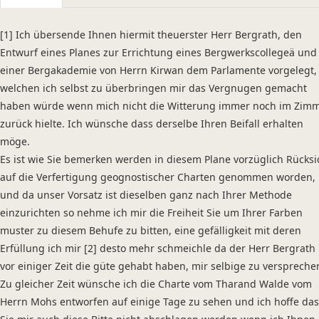
Sender: Mitchell, George
Recipient: Werner, Abraham Gottlob
[1] Ich übersende Ihnen hiermit theuerster Herr Bergrath, den
Place of Dispatch: Freiberg
Entwurf eines Planes zur Errichtung eines Bergwerkscollegeä und
Date: 06.03.1802
einer Bergakademie von Herrn Kirwan dem Parlamente vorgelegt,
welchen ich selbst zu überbringen mir das Vergnugen gemacht
Manuscript
haben würde wenn mich nicht die Witterung immer noch im Zim
Provider: Universitätsbibliothek "Georg Agricola" der Technischen Uni
zurück hielte. Ich wünsche dass derselbe Ihren Beifall erhalten
Classification Number: Nachlass Abraham Gottlob Werner, Band III (C
möge.
Incipit: „[1] Ich übersende Ihnen hiermit theuerster Herr Bergrath, de
Es ist wie Sie bemerken werden in diesem Plane vorzüglich Rücksi
[...]“
auf die Verfertigung geognostischer Charten genommen worden,
Language
und da unser Vorsatz ist dieselben ganz nach Ihrer Methode
German
einzurichten so nehme ich mir die Freiheit Sie um Ihrer Farben
muster zu diesem Behufe zu bitten, eine gefälligkeit mit deren
Erfüllung ich mir [2] desto mehr schmeichle da der Herr Bergrath
vor einiger Zeit die güte gehabt haben, mir selbige zu verspreche
Zu gleicher Zeit wünsche ich die Charte vom Tharand Walde vom
Herrn Mohs entworfen auf einige Tage zu sehen und ich hoffe das