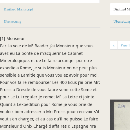
Sender: d'Almeida), João de Almeida Melo e Castro (Chevalier
Digitized Manuscript
Digitized M
Recipient: Werner, Abraham Gottlob
Place of Dispatch: Wien
Übersetzung
Übersetzun
Date: 01.11.1788
Manuscript
[
1] Monsieur
Provider: Universitätsbibliothek "Georg Agricola" der Technischen Uni
«
Page
r
Par La voie de M
Baader j'ai Monsieur que vous
Classification Number: Nachlass Abraham Gottlob Werner, Band II (B) 
avez eu La bonté de m'acquerir Le Cabinet
Incipit: „[1] Monsieur
Mineralogique, et de Le faire arranger por etre
Par La voie de Mr Baader j'ai Monsieur que vous avez eu La bonté de m
expedie a Rome, je suis Monsieur on ne peut plus
sensible a L'amitie que vous voulez avoir pour moi.
Language
Pour vos faire rembourser Les 400 Ecus j'ai prie Mr:
French
Prolss a Dresde de vous faure venir cette Some et
r
pour Le Lui reguler je remet M
La Letre ci jointe.
Quant a L'expedition pour Rome je vous prie de
vouloir bien adresser a Mr: Prolss pour recevoir s'il
veut s'en charger, et au cas qu'il ne puisse Le faire
Monsieur d'Onix Chargé d'affaires d'Espagne m'a