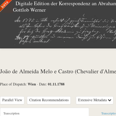
Digitale Edition der Korrespondenz an Abraha
Gottlob Werner
João de Almeida Melo e Castro (Chevalier d'Alme
Wien
01.11.1788
Place of Dispatch:
·
Date:
Parallel View
Citation Recommendations
Extensive Metadata
Metadata Concerning Header
Transcription
Transcripti