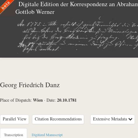
Digitale Edition der Korrespondenz an Abraha
Gottlob Werner
Georg Friedrich Danz
Wien
20.10.1781
Place of Dispatch:
·
Date:
Parallel View
Citation Recommendations
Extensive Metadata
Metadata Concerning Header
Transcription
Digitized Manuscript