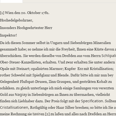
Sender: Danz, Georg Friedrich
Recipient: Werner, Abraham Gottlob
[1] Wien den 20. Oktober 1781.
Place of Dispatch: Wien
Hochedelgebohrner,
Date: 20.10.1781
Insonders Hochgeehrtester Herr
Manuscript
Inspektor!
Provider: Universitätsbibliothek "Georg Agricola" der Technischen Uni
Da ich diesen Sommer selbst in Ungarn und Siebenbürgen Mineralien
Classification Number: Nachlass Abraham Gottlob Werner, Band I (A) 
gesammelt habe; so nehme ich mir die Freyheit, Ihnen eine Küste davon 
Incipit: „[1] Wien den 20. Oktober 1781.
Schlipal
überschicken. Sie werden dieselbe von Dreßden aus vom Herrn
Hochedelgebohrner,
Ober-Steuer-Kanzellisten, erhalten. Und zwar erhalten Sie unter andern
Insonders Hochgeehrtester Herr
Opale mit Steinart; opalisirten Marmor; Kupfer Erz mit Kristallisation;
Inspektor!
rother Schwefel mit Spießglanz und Blende. Dafür bitte ich mir nun bey
Da ich diesen Sommer selbst in Ungarn und Siebenbürgen Mineralien ge
Gelegenheit Flußspat-Drusen, Zinn Graupen, und gestrikten Kobalt zu
Language
schikken. zu gleich unterfange ich mich einige Samlungen von vererzten
Nagiay
German
Gold aus
in Siebenbürgen an Ihnen zu übermachen, vielleicht
Specification.
finden sich Liebhaber dazu. Der Preis folgt mit der
Sollte
Cristallisationen,
Rothgültig oder Haar Silber brechen; so bitte ich Sie a
taxir
meine Rechnung sie
en [2] zu laßen und alles nach Dreßden an Herr