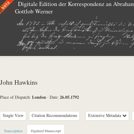
Digitale Edition der Korrespondenz an Abraha
Gottlob Werner
John Hawkins
London
26.05.1792
Place of Dispatch:
·
Date:
Single View
Citation Recommendations
Extensive Metadata
Metadata Concerning Header
Transcription
Digitized Manuscript