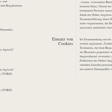
ts- und
-version, verwendetes Betr
sität Bergakademie
besuchte Seite), Uhrzeit de
bestimmten Personen zuzuo
Inhalt des Online-Angebots
Zusammenführung dieser Da
nicht vorgenommen, die Da
anonymen statistischen Aus
Humanities,
Einsatz von
Im Zusammenhang mit der 
Cookies
werden sogenannte „Cookie
Textdateien, die beim Besu
us Agricola”
des Besuchers gespeichert 
längerwährend verwendet,
Funktionen des Online-Ange
enthalten keinerlei person
mit anderen Datenquellen 
ius Agricola”
rg (TUBAF)
rg (TUBAF)