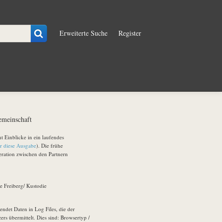
Erweiterte Suche
Register
emeinschaft
t Einblicke in ein laufendes
r diese Ausgabe
). Die frühe
eration zwischen den Partnern
 Freiberg/ Kustodie
endet Daten in Log Files, die der
ers übermittelt. Dies sind: Browsertyp /