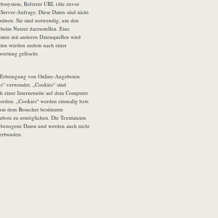
iebssystem, Referrer URL (die zuvor
r Server-Anfrage. Diese Daten sind nicht
rdnen. Sie sind notwendig, um den
 beim Nutzer darzustellen. Eine
ten mit anderen Datenquellen wird
ten werden zudem nach einer
wertung gelöscht.
Erbringung von Online-Angeboten
s“ verwendet. „Cookies“ sind
ch einer Internetseite auf dem Computer
werden. „Cookies“ werden einmalig bzw.
 um dem Besucher bestimmte
bots zu ermöglichen. Die Textdateien
enbezogene Daten und werden auch nicht
verbunden.