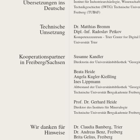
Übersetzungen ins
Institut für Industriearchäologie, Wissenschaf
Deutsche
Technikgeschichte (IWTG) Technische Univer
Freiberg (TUBAF)
Technische
Dr. Matthias Bremm
Umsetzung
Dipl.-Inf. Radoslav Petkov
Kompetenzzentrum - Trier Center for Digital 
Universität Trier
Kooperationspartner
Susanne Kandler
in Freiberg/Sachsen
Direktorin der Universitätsbibliothek “Georgi
Beata Heide
Angela Kugler-Kießling
Ines Lippmann
Altbestand der Universitätsbibliothek “Georg
Technische Universität Bergakademie Freibe
Prof. Dr. Gerhard Heide
Direktor des Instituts für Mineralogie
Technische Universität Bergakademie Freibe
Wir danken für
Dr. Claudia Bamberg
, Trier
Hinweise
Dr. Andreas Benz
, Freiberg
Brita Gelius
, Freiberg