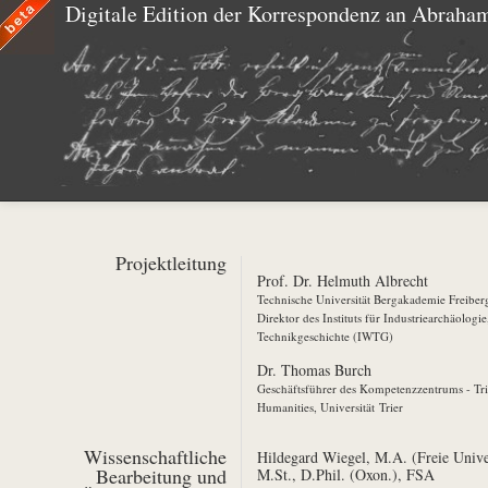
Digitale Edition der Korrespondenz an Abraha
Projektleitung
Prof. Dr. Helmuth Albrecht
Technische Universität Bergakademie Freibe
Direktor des Instituts für Industriearchäologi
Technikgeschichte (IWTG)
Dr. Thomas Burch
Geschäftsführer des Kompetenzzentrums - Trie
Humanities, Universität Trier
Wissenschaftliche
Hildegard Wiegel
, M.A. (Freie Univer
Bearbeitung und
M.St., D.Phil. (Oxon.), FSA