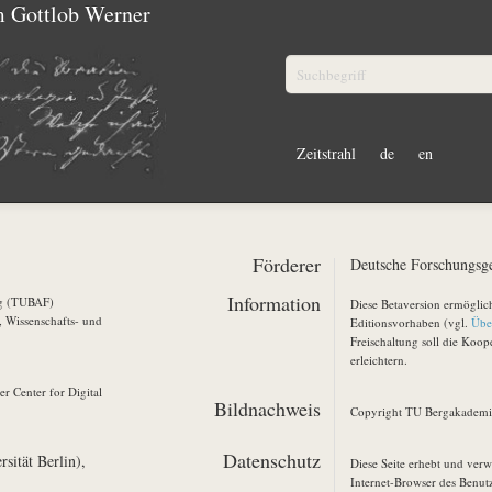
m Gottlob Werner
Zeitstrahl
de
en
Förderer
Deutsche Forschungsg
Information
rg (TUBAF)
Diese Betaversion ermöglich
e, Wissenschafts- und
Editionsvorhaben (vgl.
Übe
Freischaltung soll die Koop
erleichtern.
r Center for Digital
Bildnachweis
Copyright TU Bergakademie
Datenschutz
sität Berlin),
Diese Seite erhebt und verw
Internet-Browser des Benutz