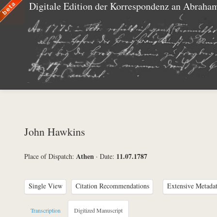
Digitale Edition der Korrespondenz an Abraha
John Hawkins
Athen
11.07.1787
Place of Dispatch:
·
Date:
Single View
Citation Recommendations
Extensive Metada
Metadata Concerning Header
Transcription
Digitized Manuscript