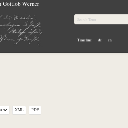
m Gottlob Werner
Timeline
de
en
ta
XML
PDF