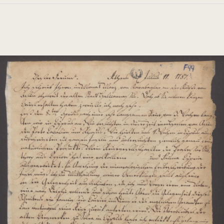
schen Universität Bergakademie Freiberg
d VI (F) S. 99-102
üste von Asien unweit [...]“