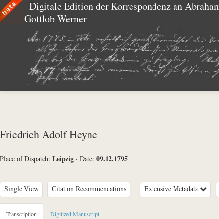
Digitale Edition der Korrespondenz an Abraha
Gottlob Werner
Friedrich Adolf Heyne
Leipzig
09.12.1795
Place of Dispatch:
·
Date:
Single View
Citation Recommendations
Extensive Metadata
Metadata Concerning Header
Transcription
Digitized Manuscript