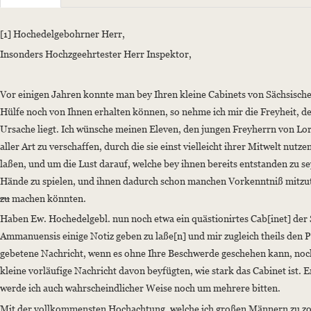
Sender: Heyne, Friedrich Adolf
Recipient: Werner, Abraham Gottlob
[1] Hochedelgebohrner Herr,
Place of Dispatch: Leipzig
Insonders Hochzgeehrtester Herr Inspektor,
Date: 09.12.1795
Manuscript
Vor einigen Jahren konnte man bey Ihren kleine Cabinets von Sächsische
Provider: Universitätsbibliothek "Georg Agricola" der Technischen Uni
Hülfe noch von Ihnen erhalten können, so nehme ich mir die Freyheit, de
Classification Number: Nachlass Abraham Gottlob Werner, Band II (B)
Ursache liegt. Ich wünsche meinen Eleven, den jungen Freyherrn von L
Incipit: „[1] Hochedelgebohrner Herr,
aller Art zu verschaffen, durch die sie einst vielleicht ihrer Mitwelt nu
Insonders Hochzgeehrtester Herr Inspektor,
laßen, und um die Lust darauf, welche bey ihnen bereits entstanden zu se
Hände zu spielen, und ihnen dadurch schon manchen Vorkenntniß mitzuth
Vor einigen Jahren konnte man bey Ihren kleine Cabinets von Sächsische
zu
machen könnten.
Language
Haben Ew. Hochedelgebl. nun noch etwa ein quästionirtes Cab[inet] der 
German
Ammanuensis einige Notiz geben zu laße[n] und mir zugleich theils den P
gebetene Nachricht, wenn es ohne Ihre Beschwerde geschehen kann, noch
kleine vorläufige Nachricht davon beyfügten, wie stark das Cabinet ist.
werde ich auch wahrscheindlicher Weise noch um mehrere bitten.
Mit der vollkommensten Hochachtung, welche ich großen Männern zu zolle