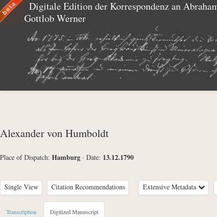
Digitale Edition der Korrespondenz an Abraha
Gottlob Werner
Alexander von Humboldt
Hamburg
13.12.1790
Place of Dispatch:
·
Date:
Single View
Citation Recommendations
Extensive Metadata
Metadata Concerning Header
Transcription
Digitized Manuscript