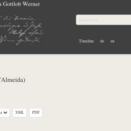
m Gottlob Werner
Timeline
de
en
d'Almeida)
ta
XML
PDF