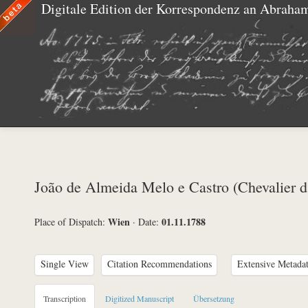
Digitale Edition der Korrespondenz an Abraha
João de Almeida Melo e Castro (Chevalier 
Wien
01.11.1788
Place of Dispatch:
·
Date:
Single View
Citation Recommendations
Extensive Metada
Metadata Concerning Header
Transcription
Digitized Manuscript
Übersetzung