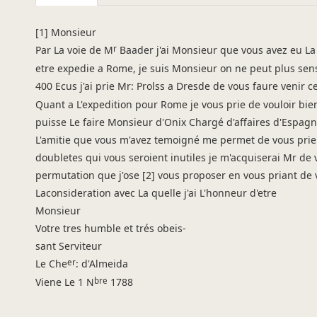
Sender: d'Almeida), João de Almeida Melo e Castro (Chevalier
Recipient: Werner, Abraham Gottlob
[
1] Monsieur
Place of Dispatch: Wien
r
Par La voie de M
Baader j'ai Monsieur que vous avez eu La 
Date: 01.11.1788
etre expedie a Rome, je suis Monsieur on ne peut plus sens
400 Ecus j'ai prie Mr: Prolss a Dresde de vous faure venir 
Manuscript
Quant a L'expedition pour Rome je vous prie de vouloir bien 
Provider: Universitätsbibliothek "Georg Agricola" der Techni
puisse Le faire Monsieur d'Onix Chargé d'affaires d'Espag
Classification Number: Nachlass Abraham Gottlob Werner, Ban
L'amitie que vous m'avez temoigné me permet de vous prier 
Incipit: „[1] Monsieur
doubletes qui vous seroient inutiles je m'acquiserai Mr de 
Par La voie de Mr Baader j'ai Monsieur que vous avez eu La bo
permutation que j'ose [2] vous proposer en vous priant de
Language
Laconsideration avec La quelle j'ai L'honneur d'etre
French
Monsieur
Votre tres humble et trés obeis-
sant Serviteur
er
Le Che
: d'Almeida
bre
Viene Le 1 N
1788