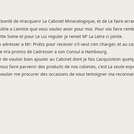
bonté de m'acquerir Le Cabinet Mineralogique, et de Le faire arra
ible a L'amitie que vous voulez avoir pour moi. Pour vos faire rem
r
cette Some et pour Le Lui reguler je remet M
La Letre ci jointe.
adresser a Mr: Prolss pour recevoir s'il veut s'en charger, et au cas
schen Universität Bergakademie Freiberg
ne m'a promis de L'adresser a son Consul a Hambourg.
d II (B) S. 54-55
de vouloir bien ajouter au Cabinet dont je fais L'acquisition quel
vous faire parvenir des produits de nos colonies, c'est La seule es
nté de m'acquerir Le Cabinet Mineralogique, [...]“
 vouloir me procurer des occasions de vous temoigner ma reconnai