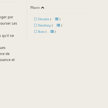
Places
nger por
Dresden
(
)
bourser Les
Hamburg
(
)
Rom
(
)
 qu'il ne
ques
pece de
ssance et