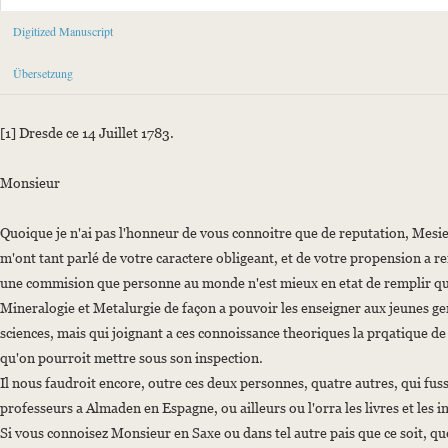
Sender: Onís y López, José de
Digitized Manuscript
Recipient: Werner, Abraham Gottlob
Place of Dispatch: Dresden
Übersetzung
Date: 14.07.1783
Manuscript
[1] Dresde ce 14 Juillet 1783.
Provider: Universitätsbibliothek "Georg Agricola" der Technischen Uni
Classification Number: Nachlass Abraham Gottlob Werner, Band I (A) 
Monsieur
Incipit: „[1] Dresde ce 14 Juillet 1783.
Quoique je n'ai pas l'honneur de vous connoitre que de reputation, Mesieu
Monsieur
m'ont tant parlé de votre caractere obligeant, et de votre propension a re
une commision que personne au monde n'est mieux en etat de remplir que v
Quoique je n'ai pas l'honneur de vous connoitre que de reputation, Mesi
Mineralogie et Metalurgie de façon a pouvoir les enseigner aux jeunes gen
sciences, mais qui joignant a ces connoissance theoriques la prqatique de l
Language
qu'on pourroit mettre sous son inspection.
French
Il nous faudroit encore, outre ces deux personnes, quatre autres, qui fus
professeurs a Almaden en Espagne, ou ailleurs ou l'orra les livres et les i
Si vous connoisez Monsieur en Saxe ou dans tel autre pais que ce soit, qu