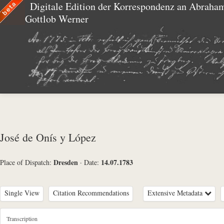
Digitale Edition der Korrespondenz an Abraha
Gottlob Werner
José de Onís y López
Dresden
14.07.1783
Place of Dispatch:
·
Date:
Single View
Citation Recommendations
Extensive Metadata
Metadata Concerning Header
Transcription